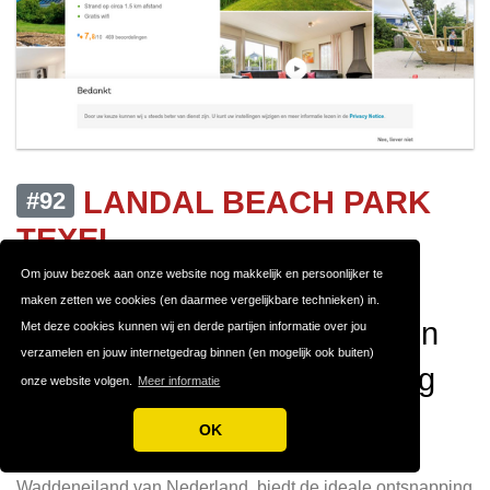
LANDAL BEACH PARK
#92
TEXEL
Vakantieparken Nederland
Om jouw bezoek aan onze website nog makkelijk en persoonlijker te
maken zetten we cookies (en daarmee vergelijkbare technieken) in.
Landal Beach Park Texel: Een
Met deze cookies kunnen wij en derde partijen informatie over jou
verzamelen en jouw internetgedrag binnen (en mogelijk ook buiten)
Perfecte Vakantiebestemming
onze website volgen.
Meer informatie
op het Eiland Texel
OK
Landal Beach Park Texel, gelegen op het grootste
Waddeneiland van Nederland, biedt de ideale ontsnapping