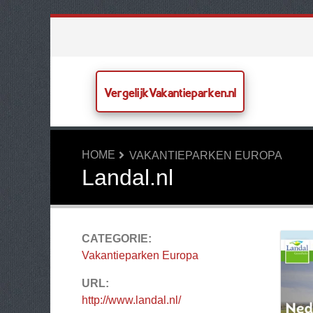
VergelijkVakantieparken.nl
HOME
VAKANTIEPARKEN EUROPA
Landal.nl
CATEGORIE:
Vakantieparken Europa
URL:
http://www.landal.nl/