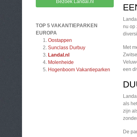
Bezoek Landal.nl
EE
Landal
TOP 5 VAKANTIEPARKEN
nu op 
EUROPA
divers
Oostappen
Met me
Sunclass Durbuy
Zwitse
Landal.nl
Veluwe
Molenheide
een di
Hogenboom Vakantieparken
DU
Landal
als he
zijn a
zonder
De par