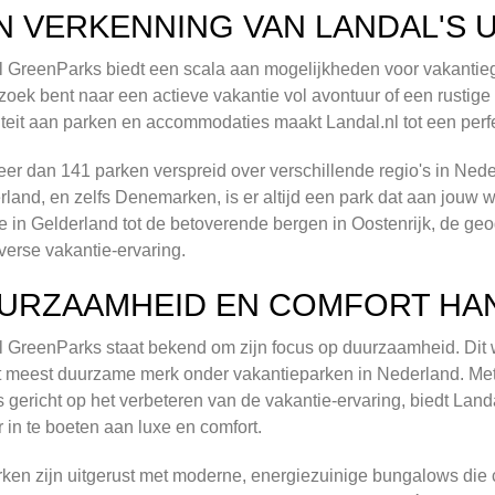
N VERKENNING VAN LANDAL'S 
 GreenParks biedt een scala aan mogelijkheden voor vakantiegan
zoek bent naar een actieve vakantie vol avontuur of een rustige
iteit aan parken en accommodaties maakt Landal.nl tot een perf
er dan 141 parken verspreid over verschillende regio's in Neder
rland, en zelfs Denemarken, is er altijd een park dat aan jouw
 in Gelderland tot de betoverende bergen in Oostenrijk, de geo
verse vakantie-ervaring.
URZAAMHEID EN COMFORT HAN
 GreenParks staat bekend om zijn focus op duurzaamheid. Dit 
t meest duurzame merk onder vakantieparken in Nederland. Met 
ls gericht op het verbeteren van de vakantie-ervaring, biedt Lan
 in te boeten aan luxe en comfort.
ken zijn uitgerust met moderne, energiezuinige bungalows die