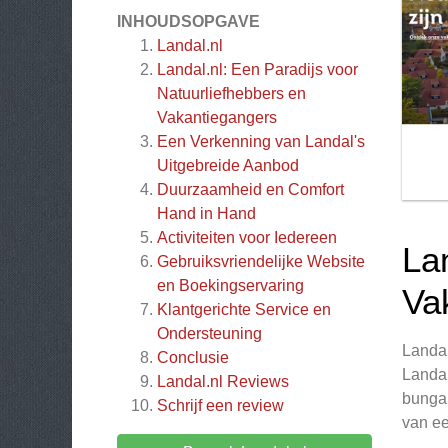
INHOUDSOPGAVE
Landal.nl
Landal.nl: Een Paradijs voor
Natuurliefhebbers en
Vakantiegangers
Een Verkenning van Landal's
Uitgebreide Aanbod
Duurzaamheid en Comfort
Hand in Hand
Activiteiten voor Iedereen
La
Gebruiksvriendelijke Website
en Boekingservaring
Va
Klantgerichte Service en
Ondersteuning
Landal
Conclusie
Landal
Landal.nl
Reviews
bungal
Schrijf een review
van ee