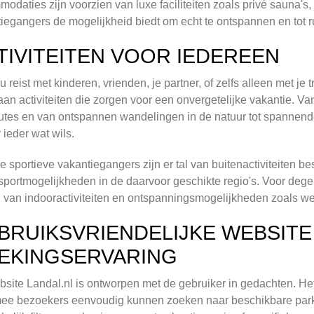
odaties zijn voorzien van luxe faciliteiten zoals privé sauna's,
iegangers de mogelijkheid biedt om echt te ontspannen en tot r
TIVITEITEN VOOR IEDEREEN
nu reist met kinderen, vrienden, je partner, of zelfs alleen met je
aan activiteiten die zorgen voor een onvergetelijke vakantie. V
outes en van ontspannen wandelingen in de natuur tot spannende
r ieder wat wils.
e sportieve vakantiegangers zijn er tal van buitenactiviteiten b
sportmogelijkheden in de daarvoor geschikte regio's. Voor dege
l van indooractiviteiten en ontspanningsmogelijkheden zoals we
BRUIKSVRIENDELIJKE WEBSITE
EKINGSERVARING
site Landal.nl is ontworpen met de gebruiker in gedachten. Het 
ee bezoekers eenvoudig kunnen zoeken naar beschikbare par