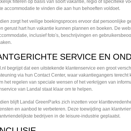
elijk filteren op basis van soort vakantie, regio of specifieke
te accommodatie te vinden die aan hun behoeften voldoet.
ien zorgt het veilige boekingsproces ervoor dat persoonlijke
n gerust hart hun vakantie kunnen plannen en boeken. De websi
ccommodatie, inclusief foto's, beschrijvingen en gebruikersbe
maken.
ANTGERICHTE SERVICE EN ON
.nl begrijpt dat een uitstekende klantenservice een groot versch
teuning via hun Contact Center, waar vakantiegangers terecht 
m het regelen van speciale wensen of het verkrijgen van infor
nservice van Landal staat klaar om te helpen.
ien blijft Landal GreenParks zich inzetten voor klanttevredenh
ensten en aanbod te verbeteren. Deze toewijding aan klantvriende
antvriendelijkste bedrijven in de leisure-industrie geplaatst.
NCLUSIE