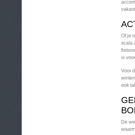
accomm
vakant
AC
Of je 
scala 
fietsr
is voo
Voor d
winter
ook ta
GE
BO
De web
waarm