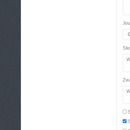
Jou
Ste
Zwa
S
S