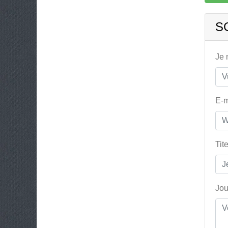
S
Je
E-m
Tit
Jou