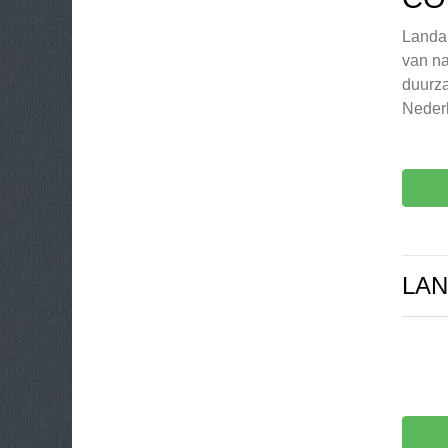
Landal
van na
duurza
Neder
LAN