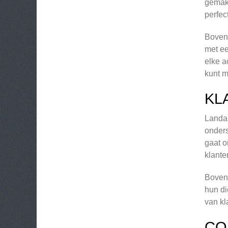
gemakk
perfec
Bovend
met ee
elke a
kunt 
KL
Landal
onders
gaat o
klante
Bovend
hun di
van kl
CO