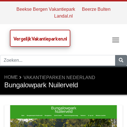
Beekse Bergen Vakantiepark
Beerze Bulten
Landal.nl
VergelijkVakantieparken.nl
Tog
HOME
VAKANTIEPARKEN NEDERLAND
Bungalowpark Nuilerveld