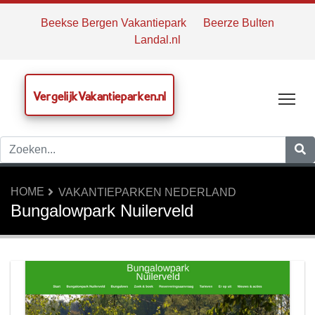
Beekse Bergen Vakantiepark
Beerze Bulten
Landal.nl
VergelijkVakantieparken.nl
Tog
HOME
VAKANTIEPARKEN NEDERLAND
Bungalowpark Nuilerveld